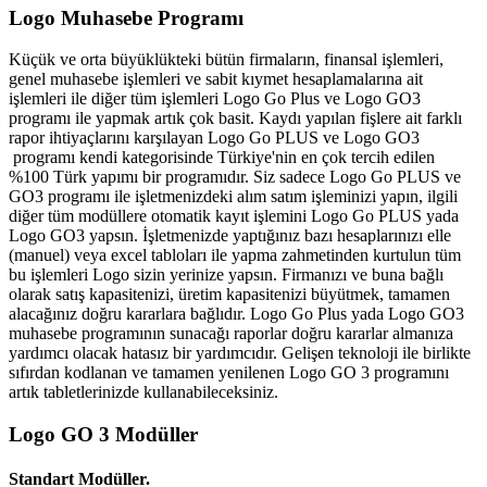
Logo Muhasebe Programı
Küçük ve orta büyüklükteki bütün firmaların, finansal işlemleri,
genel muhasebe işlemleri ve sabit kıymet hesaplamalarına ait
işlemleri ile diğer tüm işlemleri Logo Go Plus ve Logo GO3
programı ile yapmak artık çok basit. Kaydı yapılan fişlere ait farklı
rapor ihtiyaçlarını karşılayan Logo Go PLUS ve Logo GO3
programı kendi kategorisinde Türkiye'nin en çok tercih edilen
%100 Türk yapımı bir programıdır. Siz sadece Logo Go PLUS ve
GO3 programı ile işletmenizdeki alım satım işleminizi yapın, ilgili
diğer tüm modüllere otomatik kayıt işlemini Logo Go PLUS yada
Logo GO3 yapsın. İşletmenizde yaptığınız bazı hesaplarınızı elle
(manuel) veya excel tabloları ile yapma zahmetinden kurtulun tüm
bu işlemleri Logo sizin yerinize yapsın. Firmanızı ve buna bağlı
olarak satış kapasitenizi, üretim kapasitenizi büyütmek, tamamen
alacağınız doğru kararlara bağlıdır. Logo Go Plus yada Logo GO3
muhasebe programının sunacağı raporlar doğru kararlar almanıza
yardımcı olacak hatasız bir yardımcıdır. Gelişen teknoloji ile birlikte
sıfırdan kodlanan ve tamamen yenilenen Logo GO 3 programını
artık tabletlerinizde kullanabileceksiniz.
Logo GO 3 Modüller
Standart Modüller.