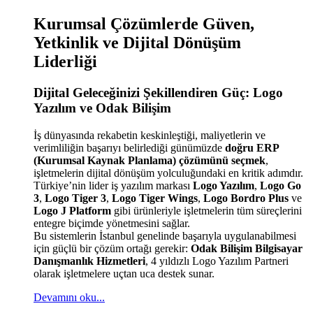
Kurumsal Çözümlerde Güven,
Yetkinlik ve Dijital Dönüşüm
Liderliği
Dijital Geleceğinizi Şekillendiren Güç: Logo
Yazılım ve Odak Bilişim
İş dünyasında rekabetin keskinleştiği, maliyetlerin ve
verimliliğin başarıyı belirlediği günümüzde
doğru ERP
(Kurumsal Kaynak Planlama) çözümünü seçmek
,
işletmelerin dijital dönüşüm yolculuğundaki en kritik adımdır.
Türkiye’nin lider iş yazılım markası
Logo Yazılım
,
Logo Go
3
,
Logo Tiger 3
,
Logo Tiger Wings
,
Logo Bordro Plus
ve
Logo J Platform
gibi ürünleriyle işletmelerin tüm süreçlerini
entegre biçimde yönetmesini sağlar.
Bu sistemlerin İstanbul genelinde başarıyla uygulanabilmesi
için güçlü bir çözüm ortağı gerekir:
Odak Bilişim Bilgisayar
Danışmanlık Hizmetleri
, 4 yıldızlı Logo Yazılım Partneri
olarak işletmelere uçtan uca destek sunar.
Devamını oku...