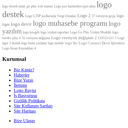
logo
logo destek izmir
go plus web master
Logo pos hareketleri içeri alma
destek
Logo 2
logo
Logo GTIP kodlarında Vergi Oranları
37 versiyon geçiş
logo muhasebe programı
logo
logo devir
tiger
yazılım
logo kosgeb
logo ytzılım raporları
Logo Go Plus Üretim Modülü
logo
Logo versiyon değişimi 2
bordro plus 4
32 versiyon değişimi
LOGO GO 3
Logo
logo lks
Logo Connect Devir İşlemleri
tiger 3 destek
logo bulut yazılımı
logo mobile
Logo İnsan Kaynakları 4
Kurumsal
Biz Kimiz?
Haberler
Bize Yazın
İletişim
Logo Bayisi
İş Başvurusu
Gizlilik Politikası
Site Kullanım Şartları
Site Haritası
Bize Ulaşın