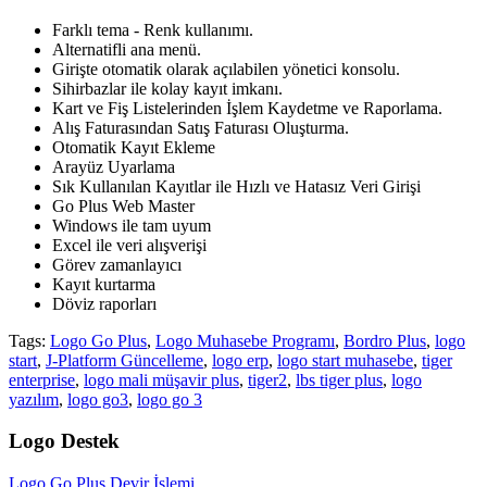
Farklı tema - Renk kullanımı.
Alternatifli ana menü.
Girişte otomatik olarak açılabilen yönetici konsolu.
Sihirbazlar ile kolay kayıt imkanı.
Kart ve Fiş Listelerinden İşlem Kaydetme ve Raporlama.
Alış Faturasından Satış Faturası Oluşturma.
Otomatik Kayıt Ekleme
Arayüz Uyarlama
Sık Kullanılan Kayıtlar ile Hızlı ve Hatasız Veri Girişi
Go Plus Web Master
Windows ile tam uyum
Excel ile veri alışverişi
Görev zamanlayıcı
Kayıt kurtarma
Döviz raporları
Tags:
Logo Go Plus
,
Logo Muhasebe Programı
,
Bordro Plus
,
logo
start
,
J-Platform Güncelleme
,
logo erp
,
logo start muhasebe
,
tiger
enterprise
,
logo mali müşavir plus
,
tiger2
,
lbs tiger plus
,
logo
yazılım
,
logo go3
,
logo go 3
Logo Destek
Logo Go Plus Devir İşlemi