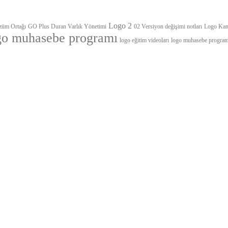
Logo 2
züm Ortağı
GO Plus Duran Varlık Yönetimi
02 Versiyon değişimi notları
Logo Kam
go muhasebe programı
logo eğitim videoları
logo muhasebe programı