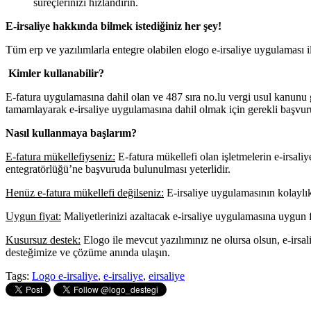
süreçlerinizi hızlandırın.
E-irsaliye hakkında bilmek istediğiniz her şey!
Tüm erp ve yazılımlarla entegre olabilen elogo e-irsaliye uygulaması il
Kimler kullanabilir?
E-fatura uygulamasına dahil olan ve 487 sıra no.lu vergi usul kanunu g
tamamlayarak e-irsaliye uygulamasına dahil olmak için gerekli başvuruy
Nasıl kullanmaya başlarım?
E-fatura mükellefiyseniz:
E-fatura mükellefi olan işletmelerin e-irsa
entegratörlüğü’ne başvuruda bulunulması yeterlidir.
Henüz e-fatura mükellefi değilseniz:
E-irsaliye uygulamasının kolaylık
Uygun fiyat:
Maliyetlerinizi azaltacak e-irsaliye uygulamasına uygun fi
Kusursuz destek:
Elogo ile mevcut yazılımınız ne olursa olsun, e-irsa
desteğimize ve çözüme anında ulaşın.
Tags:
Logo e-irsaliye
,
e-irsaliye
,
eirsaliye