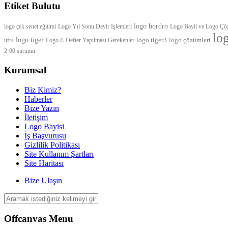
Etiket Bulutu
logo bordro
logo çek senet eğitimi
Logo Yıl Sonu Devir İşlemleri
Logo Bayii ve Logo Çö
lo
logo tiger
logo tiger3
logo çözümleri
ufrs
Logo E-Defter Yapılması Gerekenler
2
00 sürümü
Kurumsal
Biz Kimiz?
Haberler
Bize Yazın
İletişim
Logo Bayisi
İş Başvurusu
Gizlilik Politikası
Site Kullanım Şartları
Site Haritası
Bize Ulaşın
Offcanvas Menu