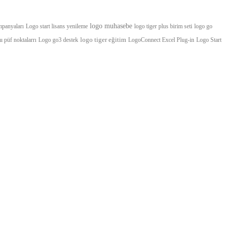
logo muhasebe
panyaları
Logo start lisans yenileme
logo tiger plus birim seti
logo go
logo tiger eğitim
 püf noktalarrı
Logo go3 destek
LogoConnect Excel Plug-in
Logo Start