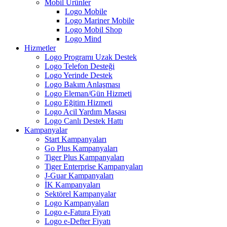
Mobil Ürünler
Logo Mobile
Logo Mariner Mobile
Logo Mobil Shop
Logo Mind
Hizmetler
Logo Programı Uzak Destek
Logo Telefon Desteği
Logo Yerinde Destek
Logo Bakım Anlaşması
Logo Eleman/Gün Hizmeti
Logo Eğitim Hizmeti
Logo Acil Yardım Masası
Logo Canlı Destek Hattı
Kampanyalar
Start Kampanyaları
Go Plus Kampanyaları
Tiger Plus Kampanyaları
Tiger Enterprise Kampanyaları
J-Guar Kampanyaları
İK Kampanyaları
Sektörel Kampanyalar
Logo Kampanyaları
Logo e-Fatura Fiyatı
Logo e-Defter Fiyatı