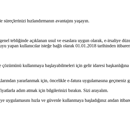
e süreçlerinizi hızlandırmanın avantajını yaşayın.
enel tebliğinde açıklanan usul ve esaslara uygun olarak, e-irsaliye düz
u yapan kullanıcılar isteğe bağlı olarak 01.01.2018 tarihinden itibaren 
liye çözümünü kullanmaya başlayabilmeleri için gelir idaresi başkanlığ
larından yararlanmak için, öncelikle e-fatura uygulamasına geçmeniz ge
yatlarla adım atmak için bilgilerinizi bırakın. Sizi arayalım.
liye uygulamasını hızla ve güvenle kullanmaya başladığınız andan itiba