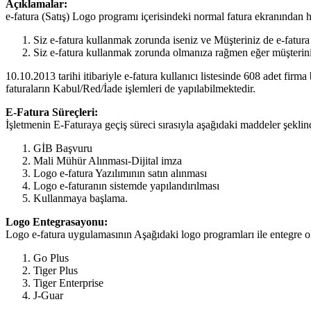
Açıklamalar:
e-fatura (Satış) Logo programı içerisindeki normal fatura ekranından h
Siz e-fatura kullanmak zorunda iseniz ve Müşteriniz de e-fatu
Siz e-fatura kullanmak zorunda olmanıza rağmen eğer müşteriniz
10.10.2013 tarihi itibariyle e-fatura kullanıcı listesinde 608 adet firm
faturaların Kabul/Red/İade işlemleri de yapılabilmektedir.
E-Fatura Süreçleri:
İşletmenin E-Faturaya geçiş süreci sırasıyla aşağıdaki maddeler şeklind
GİB Başvuru
Mali Mühür Alınması-Dijital imza
Logo e-fatura Yazılımının satın alınması
Logo e-faturanın sistemde yapılandırılması
Kullanmaya başlama.
Logo Entegrasayonu:
Logo e-fatura uygulamasının Aşağıdaki logo programları ile entegre ol
Go Plus
Tiger Plus
Tiger Enterprise
J-Guar