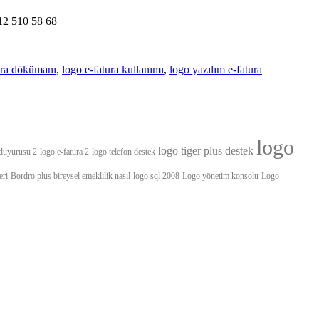
212 510 58 68
ura dökümanı
,
logo e-fatura kullanımı
,
logo yazılım e-fatura
logo
logo tiger plus destek
duyurusu 2
logo e-fatura 2
logo telefon destek
eri
Bordro plus bireysel emeklilik nasıl
logo sql 2008
Logo yönetim konsolu
Logo