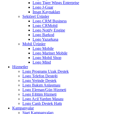
Logo Tiger Wings Enterprise
Logo J-Guar
İnsan Kaynakları
Sektörel Ürünler
Logo CRM Business
Logo CRMobil
Logo Notify Engine
Logo Barkod
Logo Yazarkasa
Mobil Ürünler
Logo Mobile
Logo Mariner Mobile
Logo Mobil Shop
Logo Mind
Hizmetler
Logo Programı Uzak Destek
Logo Telefon Desteği
Logo Yerinde Destek
Logo Bakım Anlaşması
Logo Eleman/Gün Hizmeti
Logo Eğitim Hizmeti
Logo Acil Yardım Masası
Logo Canlı Destek Hattı
Kampanyalar
Start Kampanyaları