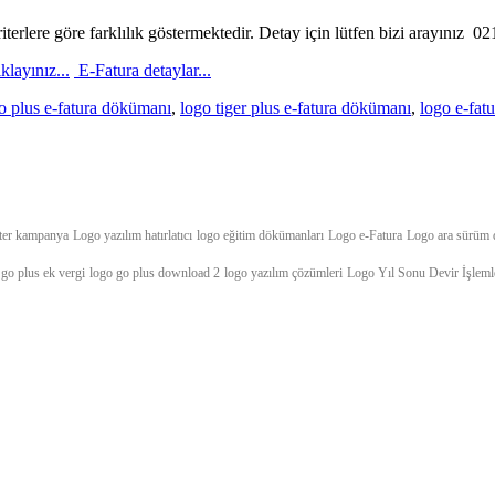
iterlere göre farklılık göstermektedir. Detay için lütfen bizi arayınız 0
layınız...
E-Fatura detaylar...
o plus e-fatura dökümanı
,
logo tiger plus e-fatura dökümanı
,
logo e-fat
fter kampanya
Logo yazılım hatırlatıcı
logo eğitim dökümanları
Logo e-Fatura
Logo ara sürüm 
go plus ek vergi
logo go plus download 2
logo yazılım çözümleri
Logo Yıl Sonu Devir İşleml