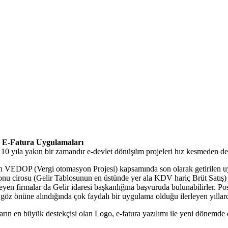
a E-Fatura Uygulamaları
. 10 yıla yakın bir zamandır e-devlet dönüşüm projeleri hız kesmeden d
an VEDOP (Vergi otomasyon Projesi) kapsamında son olarak getirilen uygu
l sonu cirosu (Gelir Tablosunun en üstünde yer ala KDV hariç Brüt Satış
eyen firmalar da Gelir idaresi başkanlığına başvuruda bulunabilirler. P
 göz önüne alındığında çok faydalı bir uygulama olduğu ilerleyen yıllarda
ların en büyük destekçisi olan Logo, e-fatura yazılımı ile yeni dönemd