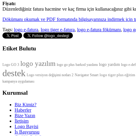
Fiyatı:
Düzenlediğiniz fatura hacmine ve kaç firma için kullanacağınız gibi kr
Dökümanı okumak ve PDF formatında bilgisayarınıza indirmek için tık
Tags:
logo e-fatura
,
logo tiger e-fatura
,
logo e-fatura fökümanı
,
logo g
Etiket Bulutu
logo yazılım
logo yardım
Logo GO 3
logo go plus barkod yazılımı
logo e-de
destek
logo tiger plus eğitim
Logo versiyon değişimi notları 2
Navigator Smart
kampanya uygulaması
Kurumsal
Biz Kimiz?
Haberler
Bize Yazın
İletişim
Logo Bayisi
İş Başvurusu