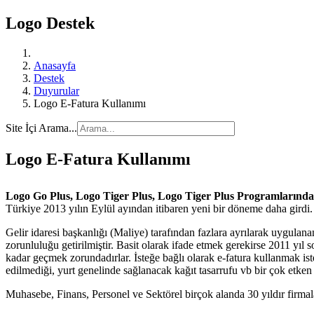
Logo Destek
Anasayfa
Destek
Duyurular
Logo E-Fatura Kullanımı
Site İçi Arama...
Logo E-Fatura Kullanımı
Logo Go Plus, Logo Tiger Plus, Logo Tiger Plus Programlarınd
Türkiye 2013 yılın Eylül ayından itibaren yeni bir döneme daha girdi
Gelir idaresi başkanlığı (Maliye) tarafından fazlara ayrılarak uygulan
zorunluluğu getirilmiştir. Basit olarak ifade etmek gerekirse 2011 yı
kadar geçmek zorundadırlar. İsteğe bağlı olarak e-fatura kullanmak ist
edilmediği, yurt genelinde sağlanacak kağıt tasarrufu vb bir çok etken
Muhasebe, Finans, Personel ve Sektörel birçok alanda 30 yıldır firma