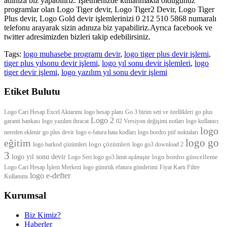
adınıza biz yapabiliriz. İşletmenizde kullanmakta olduğunuz
programlar olan Logo Tiger devir, Logo Tiger2 Devir, Logo Tiger
Plus devir, Logo Gold devir işlemlerinizi 0 212 510 5868 numaralı
telefonu arayarak sizin adınıza biz yapabiliriz.Ayrıca facebook ve
twitter adresimizden bizleri takip edebilirsiniz.
Tags:
logo muhasebe programı devir
,
logo tiger plus devir işlemi
,
tiger plus yılsonu devir işlemi
,
logo yıl sonu devir işlemleri
,
logo
tiger devir işlemi
,
logo yazılım yıl sonu devir işlemi
Etiket Bulutu
Logo Cari Hesap Excel Aktarımı
logo hesap planı
Go 3 birim seti ve özellikleri
go plus
Logo 2
garanti bankası
logo yazılım ihracat
02 Versiyon değişimi notları
logo kullanıcı
logo
nereden eklenir
go plus devir
logo e-fatura hata kodları
logo bordro püf noktaları
logo go
eğitim
logo çözümleri
logo barkod çözümleri
logo go3 download 2
3
logo yıl sonu devir
logo bordro güncelleme
Logo Seri
logo go3 limit aşılmıştır
Logo Cari Hesap İşlem Merkezi
logo gümrük efatura gönderimi
Fiyat Kartı Filtre
logo e-defter
Kullanımı
Kurumsal
Biz Kimiz?
Haberler