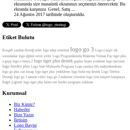
ekranında size masaüstü ekranınızı seçmenizi önerecektir. Bu
ekranda karşınıza Genel, Satış ...
24 Ağustos 2017 tarihinde oluşturuldu.
Etiket Bulutu
logo go 3
Kosgeb yazılım desteği neler
logo talep yönetimi
Logo e-arşiv sık
sorunlanlar
logo eğitim veren yerler
Logo Programlarında Malzeme Virman Fişi
tiger plus
logo tiger plus destek
a geçiş
logo e-fatura 2
goplus lisans yenileme
logo mevzuat
logo bordro plus
Logo Start Muhasebe Programı
Logo yazılım fifo maliyetlendirme
logo go plus cari hesap
logo tiger plus yedekleme
logo bulut erp destek
Logo Telefon
Desteği
logo go 3 tanıtım video
logo go 3 malzeme yönetimi
logo yeni müşteri kampanya
logo j-guar
logo tiger plus birim seti
bordro programı yükleme
Kurumsal
Biz Kimiz?
Haberler
Bize Yazın
İletişim
Logo Bayisi