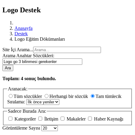
Logo Destek
Anasayfa
Destek
Logo Eğitim Dökümanları
Site İçi Arama...
Arama Anahtar Sözcükleri:
Ara
Toplam:
4
sonuç bulundu.
Aranacak:
Tüm sözcükler
Herhangi bir sözcük
Tam tümlecik
Sıralama:
Sadece Burada Ara:
Kategoriler
İletişim
Makaleler
Haber Kaynağı
Görüntüleme Sayısı