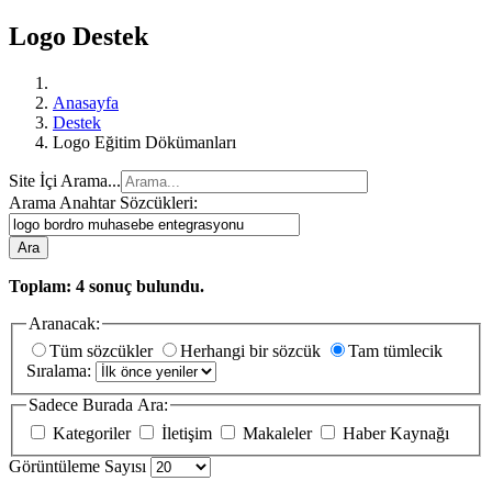
Logo Destek
Anasayfa
Destek
Logo Eğitim Dökümanları
Site İçi Arama...
Arama Anahtar Sözcükleri:
Ara
Toplam:
4
sonuç bulundu.
Aranacak:
Tüm sözcükler
Herhangi bir sözcük
Tam tümlecik
Sıralama:
Sadece Burada Ara:
Kategoriler
İletişim
Makaleler
Haber Kaynağı
Görüntüleme Sayısı