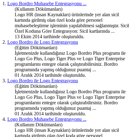
1.
Logo Bordro Muhasebe Entegrasyonu
...
(Kullanım Dökümanları)
Logo HR (insan Kaynakları) ürünlerinde yer alan sicil
kartında girilmiş olan özel koda göre personel
muhasebeleştirme işleminin yapılabilmesi sağlanmıştır. Sicil
Özel Koduna Göre Entegrasyon: Sicil kartlarında ...
13 Ekim 2014 tarihinde oluşturuldu.
2.
Logo Bordro ile Logo Entegrasyonu
(Eğitim Dökümanları)
İşletmenizde kullandığınız Logo Bordro Plus programı ile
Logo Go Plus, Logo Tiger Plus ve Logo Tiger Enterprise
programlarını entegre olarak çalıştırabilirsiniz. Bordro
programında yapmış olduğunuz puantaj ...
01 Aralık 2014 tarihinde oluşturuldu.
3.
Logo Bordro ile Logo Entegrasyonu
(Eğitim Dökümanları)
İşletmenizde kullandığınız Logo Bordro Plus programı ile
Logo Go Plus, Logo Tiger Plus ve Logo Tiger Enterprise
programlarını entegre olarak çalıştırabilirsiniz. Bordro
programında yapmış olduğunuz puantaj ...
01 Aralık 2014 tarihinde oluşturuldu.
4.
Logo Bordro Muhasebe Entegrasyonu
...
(Kullanım Dökümanları)
Logo HR (insan Kaynakları) ürünlerinde yer alan sicil
kartında girilmiş olan özel koda göre personel