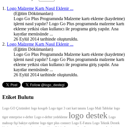
1.
Logo Malzeme Kartı Nasıl Eklenir
...
(Eğitim Dökümanları)
Logo Go Plus Programında Malzeme kartı ekleme (kaydetme)
işlemi nasıl yapılır? Logo Go Plus programında malzeme kartı
ekleme yetkisi olan kullanıcı ile programa giriş yapılır. Ana
kayıtlar menüsünde ...
26 Eylül 2014 tarihinde oluşturuldu.
2.
Logo Malzeme Kartı Nasıl Eklenir
...
(Eğitim Dökümanları)
Logo Go Plus Programında Malzeme kartı ekleme (kaydetme)
işlemi nasıl yapılır? Logo Go Plus programında malzeme kartı
ekleme yetkisi olan kullanıcı ile programa giriş yapılır. Ana
kayıtlar menüsünde ...
26 Eylül 2014 tarihinde oluşturuldu.
Etiket Bulutu
Logo GO Çözümleri
logo kosgeb
Logo tiger 3 cari kart tanımı
Logo Mali Tablolar
logo
logo destek
tiger enterprise e-defter
Logo e-defter yedekleme
Logo
mahsup fişi bakiye eşitleme
logo tiger plus connect
Logo E-Fatura
Logo Teknik Destek