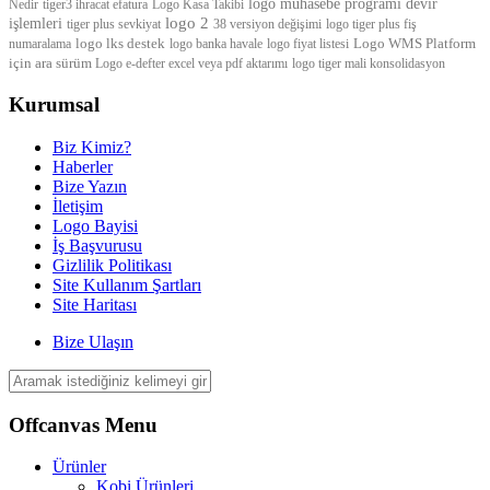
logo muhasebe programı devir
Nedir
tiger3 ihracat efatura
Logo Kasa Takibi
logo 2
işlemleri
tiger plus sevkiyat
38 versiyon değişimi
logo tiger plus fiş
logo lks destek
Logo WMS Platform
numaralama
logo banka havale
logo fiyat listesi
için ara sürüm
Logo e-defter excel veya pdf aktarımı
logo tiger mali konsolidasyon
Kurumsal
Biz Kimiz?
Haberler
Bize Yazın
İletişim
Logo Bayisi
İş Başvurusu
Gizlilik Politikası
Site Kullanım Şartları
Site Haritası
Bize Ulaşın
Offcanvas Menu
Ürünler
Kobi Ürünleri