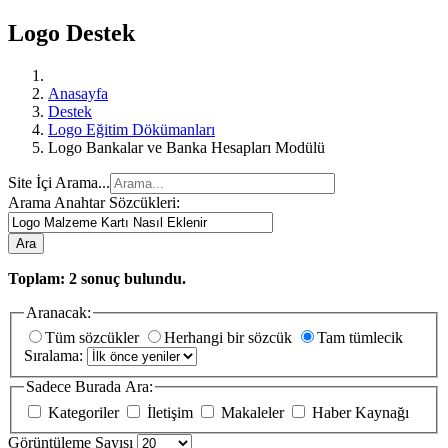
Logo Destek
Anasayfa
Destek
Logo Eğitim Dökümanları
Logo Bankalar ve Banka Hesapları Modülü
Site İçi Arama...
Arama Anahtar Sözcükleri:
Ara
Toplam:
2
sonuç bulundu.
Aranacak:
Tüm sözcükler
Herhangi bir sözcük
Tam tümlecik
Sıralama:
Sadece Burada Ara:
Kategoriler
İletişim
Makaleler
Haber Kaynağı
Görüntüleme Sayısı